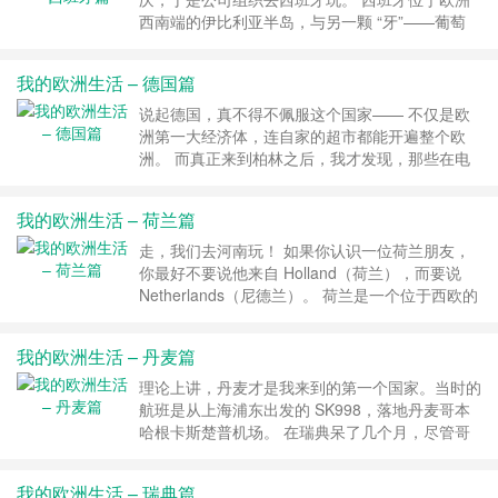
再……
继续阅读 »
西南端的伊比利亚半岛，与另一颗 “牙”——葡萄
牙，共享这片伸向大西洋的陆地。整个半岛的大部
分领土属于西班牙，只有西侧一小角是葡萄牙的国
我的欧洲生活 – 德国篇
土。 作为一个君主立宪制国家，西班牙的首都兼
最大城市是马德里。按照我以往出行的习惯，我通
说起德国，真不得不佩服这个国家—— 不仅是欧
常都会选择去一个陌生国家的首都探索一番。但这
洲第一大经济体，连自家的超市都能开遍整个欧
次例外……
继续阅读 »
洲。 而真正来到柏林之后，我才发现，那些在电
影《气球》中看到的分裂与逃亡、理想与恐惧，在
现实中都变成了可以触摸的历史与秩序。那种震
我的欧洲生活 – 荷兰篇
撼，是屏幕前永远体会不到的。 德国是一个拥有
许多冷战遗迹的国家。 二战结束后，作为战败国
走，我们去河南玩！ 如果你认识一位荷兰朋友，
的德国被迫接受《波茨坦协定》的内容。苏联、英
你最好不要说他来自 Holland（荷兰），而要说
国、法国和……
继续阅读 »
Netherlands（尼德兰）。 荷兰是一个位于西欧的
低地之国，北荷兰省和南荷兰省是整个荷兰的经济
中心。这两个省份是荷兰 12 个省之一。如下图所
我的欧洲生活 – 丹麦篇
示： 这就像你用英格兰泛指英国一样，是以偏概
全的说法。所以还是用尼德兰更好，当然除非你在
理论上讲，丹麦才是我来到的第一个国家。当时的
明确指明荷兰省，那么没问题。 ……
继续阅读 »
航班是从上海浦东出发的 SK998，落地丹麦哥本
哈根卡斯楚普机场。 在瑞典呆了几个月，尽管哥
本哈根就在边上，直到 2023 年 3 月底我才去玩。
想从马尔默去哥本哈根，最经济实惠的办法便是坐
我的欧洲生活 – 瑞典篇