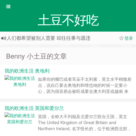
土豆不好吃
人们都希望被别人需要 却往往事与愿违
登录
Benny 小土豆的文章
我的欧洲生活 奥地利
如果你的嘴巴或者耳朵不太利索，英文水平稍微差
点，说自己要去奥地利和维也纳的时候一定要小
心，因为很容易会被听成要去澳大利亚或越南 来
到维也纳的第一眼， 我就被机场里的一个横幅吓
到了。瓦…… 瓦格纳？这不是刚被普京干掉的那
我的欧洲生活 英国和爱尔兰
个雇佣军的头子的那个瓦格纳吗？啊现在时间是
2024 年，我在奥地利共和国，不是 1914 年的奥
英国，全称大不列颠及北爱尔兰联合王国，英文
匈帝国啊😂 后来看了下下面的字，才发现，哦，
The United Kingdom of Great Britain and
原来是……
继续阅读 »
Northern Ireland, 名字怪长的，位于欧洲西北部，
但是却并不与欧洲大陆直接相连。 名字起源 小时