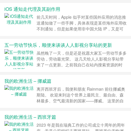
候第一次知道英国这个国家，是在三年级的英语课
iOS 通知走代理及其副作用
本上，当时都管英国叫做 England 英格兰，当时
书里还介绍了白金汉宫、伦敦桥……
继续阅读 »
前几天时间，Apple 似乎对某些国外应用的消息推
送通知做了一些手脚，具体表现是某些海外应用收
不到通知，但是如果使用非中国大陆 IP，又是可
以收到通知的。 一个不完美的解决方案，是将推
送相关的域名加入到代理中（使用配置或者模
五一劳动节快乐，顺便来谈谈人人影视分享站的更新
块），并且要确保隧道 - 包括所有网络 - 代理
APNs 是开启的。想知道详细配置办法的可以看这
虽然晚了一天，但是还是祝愿大家五一劳动节多多
里 https://www.nodeseek.com/……
继续阅读 »
劳动，劳动最光荣。 这几天给人人影视分享站带
来了一点更新。之前我自己在站内搜索资源的时
候，经常会见到有人分享网盘链接，但是存在两个
小问题。 第一个是链接需要复制粘贴到地址栏才
我的欧洲生活 – 挪威篇
能访问，比较麻烦费事；第二个是有些链接已经失
效了，但是只有访问了之后才发现。 这次更新就
离开西班牙后，我便和朋友 Rainman 前往挪威奥
解决了一下两个问题，原来是这样的 现在……
斯陆。 欢迎来到这个世界上最民主、最自由、森
继续阅读 »
林最多、空气最清新的国家——挪威。 这里的自
来水好喝到可以直接装瓶卖，但物价也高得能让你
的钱包瞬间清醒。 物价的话，换种说法，别的欧
我的欧洲生活 – 西班牙篇
洲国家，哪怕是欧洲第一经济体德国，上厕所也只
需要 1 欧元；而挪威，需要 20 NOK，大概 2 欧
2023 年是我在瑞典工作的公司成立十周年的周年
元；再换一种说法，挪威遍地都是百万富翁；
庆，于是公司组织去西班牙玩。 西班牙位于欧洲