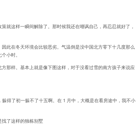
政策就这样一瞬间解除了。那时候我还在嘲讽自己，再忍忍就好了，
，因此在冬天环境会比较恶劣。气温倒是没中国北方零下十几度那么
七个小时。
北方那样。基本上就是像下图这样，对于没看过雪的南方孩子来说应
是…… 躲得了初一躲不了十五啊。在 1 月中，大概是在看房途中，我不小
是找了这样的独栋别墅