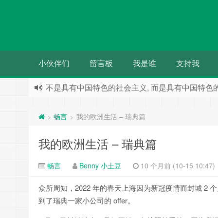
小伙伴们
留言板
我是谁
支持我
人们都希望被别人需要 却往往事与愿违
不是具有中国特色的社会主义, 而是具有中国特色
畅言
我的欧洲生活 – 瑞典篇
>
>
我的欧洲生活 – 瑞典篇
畅言
Benny 小土豆
10 个月前 (10-15 10:47)
众所周知，2022 年的春天上海因为新冠疫情而封城 
到了瑞典一家小公司的 offer。