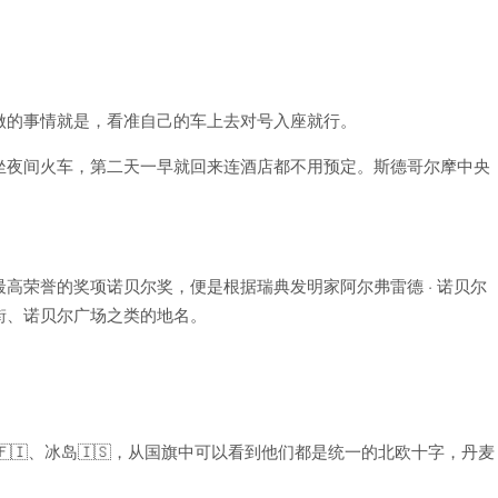
做的事情就是，看准自己的车上去对号入座就行。
坐夜间火车，第二天一早就回来连酒店都不用预定。斯德哥尔摩中央
高荣誉的奖项诺贝尔奖，便是根据瑞典发明家阿尔弗雷德 · 诺贝尔
街、诺贝尔广场之类的地名。
芬兰🇫🇮、冰岛🇮🇸，从国旗中可以看到他们都是统一的北欧十字，丹麦