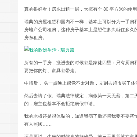
真的很好看！房东出租一层，大概有个 80 平方米的
瑞典的房屋租赁和国内不一样，基本上可以分为一手房
房地产公司租房，这种房子基本上是想住多久就住多久的，签的合同
房东租房。
所有的一手房，搬进去的时候都是家徒四壁：只有厨房
要把你的灯、家具都带走。
中招后， 头一点晚上感觉不太对劲，立刻去超市买了体温
然后去请了假。瑞典法律规定，病假第一天无薪，第二天开
的，雇主也基本不会拒绝病假申请。
我的老板还是很体贴的，知道我病了后还问我要不要帮
有人照顾……
还是要说，生病的时候真的好难受。前三天里我就在家