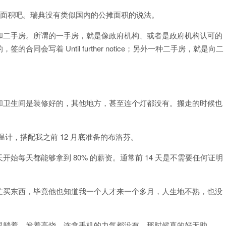
使用面积吧。瑞典没有类似国内的公摊面积的说法。
和二手房。所谓的一手房，就是像政府机构、或者是政府机构认可的
会写着 Until further notice；另外一种二手房，就是向二
和卫生间是装修好的，其他地方，甚至连个灯都没有。搬走的时候也
计，搭配我之前 12 月底准备的布洛芬。
始每天都能够拿到 80% 的薪资。通常前 14 天是不需要任何证明
忙买东西，毕竟他也知道我一个人才来一个多月，人生地不熟，也没
里躺着，发着高烧，连拿手机的力气都没有。那时候真的好无助……