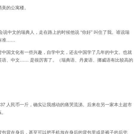
精美的公寓楼。
说中文的瑞典人，走在路上的时候他说 “你好” 叫住了我。谁说瑞
标准……
对中国文化有一些兴趣，自学中文，还去中国学了几年的中文。也就
英语、中文…… 是很厉害了。（瑞典语、丹麦语、挪威语有比较高的
人，37 人民币一斤，确实让我感动的痛哭流涕。后来在另一家本土超市
拣。
背包背在身后，甚至可以把手机放在身后的背包里或是裤子的后兜