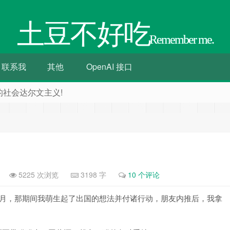
土豆不好吃
Remember me.
联系我
其他
OpenAI 接口
的社会达尔文主义!
5225 次浏览
3198 字
10 个评论
2 个月，那期间我萌生起了出国的想法并付诸行动，朋友内推后，我拿