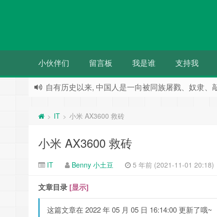
小伙伴们
留言板
我是谁
支持我
自有历史以来, 中国人是一向被同族屠戮、奴隶、敲
人们都希望被别人需要 却往往事与愿违
IT
小米 AX3600 救砖
>
>
小米 AX3600 救砖
IT
Benny 小土豆
5 年前 (2021-11-01 20:18)
文章目录
[显示]
这篇文章在 2022 年 05 月 05 日 16:14:00 更新了哦~