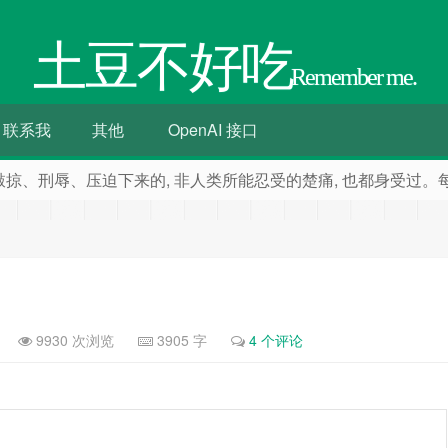
土豆不好吃
Remember me.
联系我
其他
OpenAI 接口
掠、刑辱、压迫下来的, 非人类所能忍受的楚痛, 也都身受过。每
9930 次浏览
3905 字
4 个评论