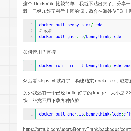
这个 Dockerfile 比较简单，我就不贴出来了。分享一
载，已经加好了科学上网的源，适合在海外 VPS 上
docker pull bennythink
/
lede
# 或者
docker pull ghcr
.
io
/
bennythink
/
lede
如何使用？直接
docker run 
--
rm 
-
it bennythink
/
lede bas
然后看 steps.txt 就好了，构建结束 docker cp，或者直接
另外我还有一个已经 build 好了的 image，大小
快，毕竟不用下载各种依赖
docker pull ghcr
.
io
/
bennythink
/
lede
:
eff
https://github.com/users/BennyThink/packages/cont