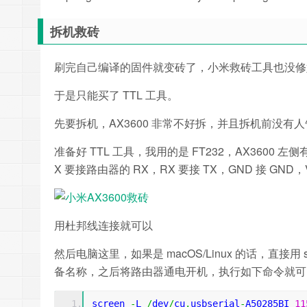
拆机救砖
刷完自己编译的固件就变砖了，小米救砖工具也没修
于是只能买了 TTL 工具。
先要拆机，AX3600 非常不好拆，并且拆机前没
准备好 TTL 工具，我用的是 FT232，AX3600 左
X 要接路由器的 RX，RX 要接 TX，GND 接 GND，V
用杜邦线连接就可以
然后电脑这里，如果是 macOS/Linux 的话，直接用 scr
备名称，之后将路由器通电开机，执行如下命令就可
screen 
-
L 
/
dev
/
cu
.
usbserial
-
A50285BI 
11