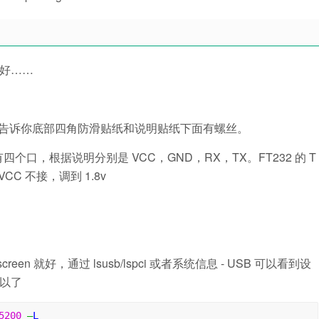
好……
有人告诉你底部四角防滑贴纸和说明贴纸下面有螺丝。
侧有四个口，根据说明分别是 VCC，GND，RX，TX。FT232 的 T
CC 不接，调到 1.8v
een 就好，通过 lsusb/lspci 或者系统信息 - USB 可以看到设
以了
5200
–
L