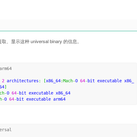
示这种 universal binary 的信息。
arm64
2
 architectures
:
[
x86_64
:
Mach
-
O 
64
-
bit executable x86_
64
]
ch
-
O 
64
-
bit executable x86_64
h
-
O 
64
-
bit executable arm64
ersal