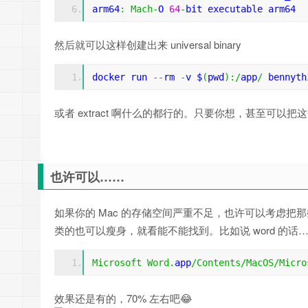
arm64
:
Mach
-
O 
64
-
bit executable arm64
然后就可以这样创建出来 universal binary
docker run 
--
rm 
-
v $
(
pwd
):/
app
/
 bennyth
或者 extract 啊什么的都行的。只要你想，甚至可以把这个 d
也许可以……
如果你的 Mac 的存储空间严重不足，也许可以考虑把那些 fa
类的也可以瘦身，就看能不能找到。比如说 word 的话……
Microsoft
Word
.
app
/
Contents
/
MacOS
/
Micro
效果还是有的，70% 左右吧😂