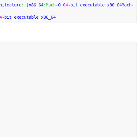
hitecture
:
[
x86_64
:
Mach
-
O 
64
-
bit executable x86_64Mach
-
4
-
bit executable x86_64