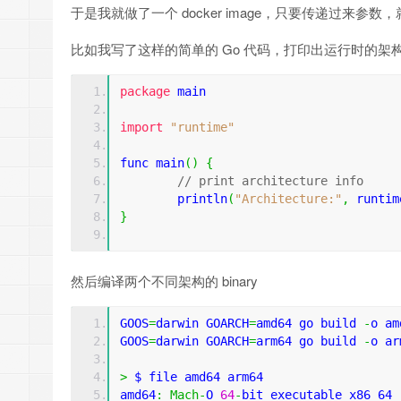
于是我就做了一个 docker image，只要传递过来参数，就可以创
比如我写了这样的简单的 Go 代码，打印出运行时的架
package
 main
import
"runtime"
func main
()
{
// print architecture info
	println
(
"Architecture:"
,
 runtim
}
然后编译两个不同架构的 binary
GOOS
=
darwin GOARCH
=
amd64 go build 
-
o am
GOOS
=
darwin GOARCH
=
arm64 go build 
-
o ar
>
 $ file amd64 arm64
amd64
:
Mach
-
O 
64
-
bit executable x86_64