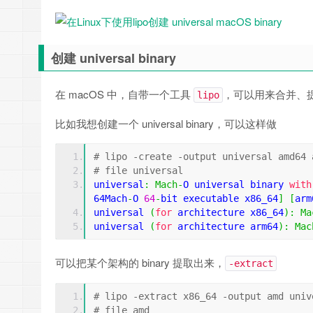
创建 universal binary
在 macOS 中，自带一个工具
，可以用来合并、提取、显
lipo
比如我想创建一个 universal binary，可以这样做
# lipo -create -output universal amd64 
# file universal
universal
:
Mach
-
O universal binary 
with
64Mach
-
O 
64
-
bit executable x86_64
]
[
arm
universal 
(
for
 architecture x86_64
):
Ma
universal 
(
for
 architecture arm64
):
Mac
可以把某个架构的 binary 提取出来，
-extract
# lipo -extract x86_64 -output amd univ
# file amd