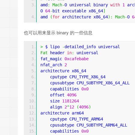
amd
:
Mach
-
O universal binary 
with
1
 arc
O 
64
-
bit executable x86_64
]
amd 
(
for
 architecture x86_64
):
Mach
-
O 
6
也可以用来显示 binary 的一些信息
>
 $ lipo 
-
detailed_info universal
Fat
 header 
in
:
 universal
fat_magic 
0xcafebabe
nfat_arch 
2
architecture x86_64
    cputype CPU_TYPE_X86_64
    cpusubtype CPU_SUBTYPE_X86_64_ALL
    capabilities 
0x0
    offset 
4096
    size 
1181264
    align 
2
^
12
(
4096
)
architecture arm64
    cputype CPU_TYPE_ARM64
    cpusubtype CPU_SUBTYPE_ARM64_ALL
    capabilities 
0x0