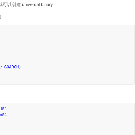
建 universal binary
构
e
.
GOARCH
)
d64 
.
m64 
.