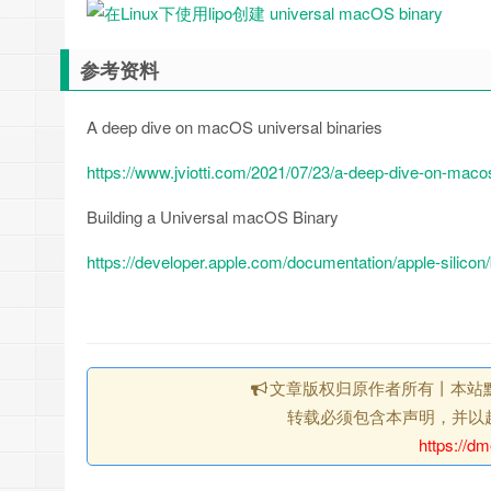
参考资料
A deep dive on macOS universal binaries
https://www.jviotti.com/2021/07/23/a-deep-dive-on-macos
Building a Universal macOS Binary
https://developer.apple.com/documentation/apple-silicon
文章版权归原作者所有丨本站
转载必须包含本声明，并以
https://dm