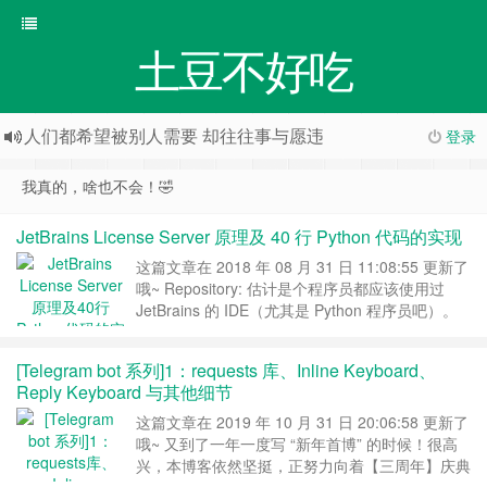
土豆不好吃
人们都希望被别人需要 却往往事与愿违
登录
我真的，啥也不会！🤣
JetBrains License Server 原理及 40 行 Python 代码的实现
这篇文章在 2018 年 08 月 31 日 11:08:55 更新了
哦~ Repository: 估计是个程序员都应该使用过
JetBrains 的 IDE（尤其是 Python 程序员吧）。
JetBrains 的产品线非常丰富，PHP 的
PHPStorm，前端的 Webstorm，Python 的
[Telegram bot 系列]1：requests 库、Inline Keyboard、
Pycharm，Java 的 IntelliJ，Ruby 的
Reply Keyboard 与其他细节
RubyMine，Go 的 Goland……
继续阅读 »
这篇文章在 2019 年 10 月 31 日 20:06:58 更新了
哦~ 又到了一年一度写 “新年首博” 的时候！很高
兴，本博客依然坚挺，正努力向着【三周年】庆典