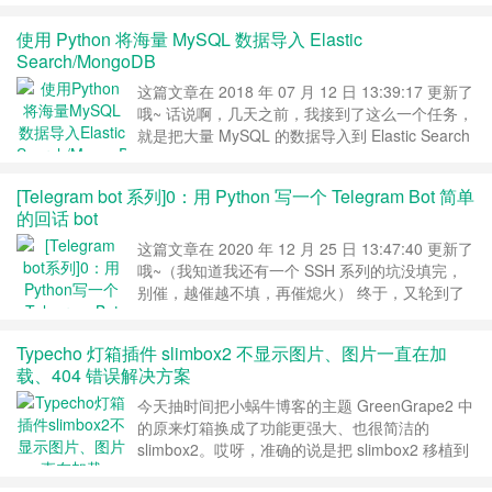
一天天地迈进。 关于俺近期的静默 最近一个多
月，俺确实比较忙（在前几篇博文中也多次提及这
使用 Python 将海量 MySQL 数据导入 Elastic
点），导致博客更新频率下降。在此，先向各位读
Search/MongoDB
者表示抱歉 为了避免大伙儿无谓的担心，俺尽量
把静默的时间跨度控制在【14 天】之内……
继续
这篇文章在 2018 年 07 月 12 日 13:39:17 更新了
阅读 »
哦~ 话说啊，几天之前，我接到了这么一个任务，
就是把大量 MySQL 的数据导入到 Elastic Search
中，再久之前我还有个把数据导入到 MongoDB
中。MongoDB 和 ES 本身还是比较接近的，只不
[Telegram bot 系列]0：用 Python 写一个 Telegram Bot 简单
过这次导入到 ES 的数据量非常大，最大的表大概
的回话 bot
有 4GiB 左右，咱得必须想点方法优化一下这个导
入过程。 当然……
继续阅读 »
这篇文章在 2020 年 12 月 25 日 13:47:40 更新了
哦~（我知道我还有一个 SSH 系列的坑没填完，
别催，越催越不填，再催熄火） 终于，又轮到了
小土豆我开新系列的日子啦，这也可能是我的为数
不多的讲编程的文章。这一系列中我们将详细说说
Typecho 灯箱插件 slimbox2 不显示图片、图片一直在加
怎么用 Python 写一个能玩的 Telegram bot，顺便
载、404 错误解决方案
学习一下 Python 中的一些知识点。 前言 假定读
者们都知道 Tel……
继续阅读 »
今天抽时间把小蜗牛博客的主题 GreenGrape2 中
的原来灯箱换成了功能更强大、也很简洁的
slimbox2。哎呀，准确的说是把 slimbox2 移植到
GreenGrapes2 啦。但是其实这玩意略微有那么