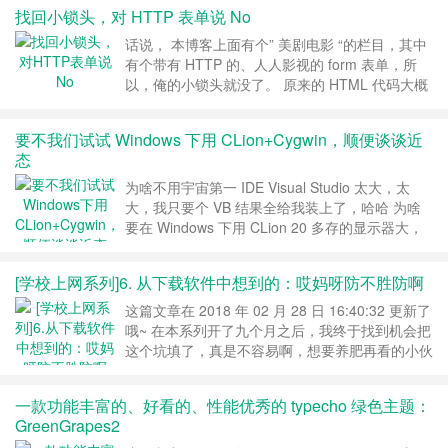
一点点坑呢。 下面来说说我遇到的几个坑 范围选
找回小锁头，对 HTTP 表单说 No
择器 这玩意是个啥啊？哎就是 jQuery 选择器啦。
怎么设置这一项的值呢？ 很简单，随便打开一篇
话说， 本博客上面有个” 美剧电影 “的栏目，其中
带图的博文，然后定位……
继续阅读 »
有个带有 HTTP 的、人人影视的 form 表单，所
以，俺的小锁头就没了。 原来的 HTML 代码大概
是这样子的（这 HTML 代码写转义真是累
啊……）： <form
要不我们试试 Windows 下用 CLion+Cygwin，顺便谈谈近
action="http://www.zimuzu.tv/search/index?
态
keyword=" method="ge……
继续阅读 »
为啥不用宇宙第一 IDE Visual Studio 太大，太
大，我只要个 VB 结果全给我装上了，哈哈 为啥
要在 Windows 下用 CLion 20 多存的显示器大，
显示效果出众，可以设置 20 号字爽翻天… 家里电
脑没装 Linux 为啥要写这么一篇 为了水一贴，创
[学校上网系列]6. 从下载软件中想到的：哎妈呀防不胜防啊
造出我高产的假象 安装 CLion 这就不用说了，去
官网下载，安装，下一步等等等等。 友情提示，
这篇文章在 2018 年 02 月 28 日 16:40:32 更新了
有 edu 邮箱的……
继续阅读 »
哦~ 在本系列开了九个月之后，我终于找到机会把
这个坑填了，真是不容易啊，想要养肥再看的小伙
伴们可以来看了。 上一篇中，咱讲了一些密码的
问题，咱得说这一篇算得上是开博以来耗时最久、
一款功能丰富的、好看的、性能优秀的 typecho 绿色主题：
行文最长的博文了。好吧，作为结尾的博文，一定
GreenGrapes2
是有大大的坑的，再加上这话题也没啥可以说的，