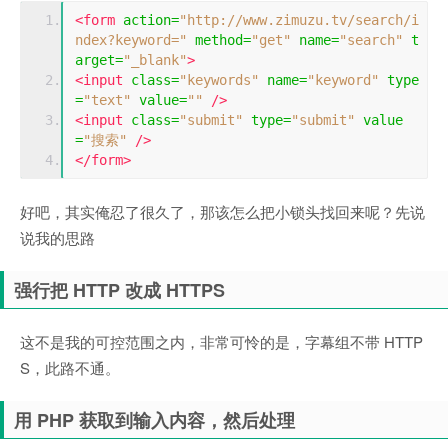
<form
action
=
"http://www.zimuzu.tv/search/i
ndex?keyword="
method
=
"get"
name
=
"search"
t
arget
=
"_blank"
>
<input
class
=
"keywords"
name
=
"keyword"
type
=
"text"
value
=
""
/>
<input
class
=
"submit"
type
=
"submit"
value
=
"搜索"
/>
</form>
好吧，其实俺忍了很久了，那该怎么把小锁头找回来呢？先说
说我的思路
强行把 HTTP 改成 HTTPS
这不是我的可控范围之内，非常可怜的是，字幕组不带 HTTP
S，此路不通。
用 PHP 获取到输入内容，然后处理