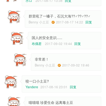
ホロ
2017-08-17 13:38
回复
群里吼了一嗓子，石沉大海??‍♂️??‍♂️??‍♂️
Benny 小土豆
2017-08-17 14:22
回复
国人的安全意识......
布偶君
2017-09-02 19:44
回复
非常差！
Benny 小土豆
2017-09-02 19:46
咬一口小土豆?
Yandere
2017-08-16 23:01
回复
喵喵喵 珍爱生命 远离毒土豆