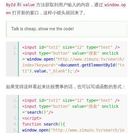
和
方法获取到用户输入的内容，通过
ById
value
window.op
打开新的窗口，这样小锁头就回来了。
en
Talk is cheap, show me the code!
<input
id
=
"txt1"
size
=
"12"
type
=
"text"
/>
<input
type
=
"button"
value
=
"搜索"
onclick
=
'
window
.
open
(
"http://www.zimuzu.tv/search/
index?keyword="
+
document
.
getElementById
(
"tx
t1"
).
value
,
"_blank"
);
'
/>
如果觉得这样看起来比较费事的话，也可以写成函数的形式：
<input
id
=
"txt1"
size
=
"12"
type
=
"text"
/>
<input
type
=
"button"
value
=
"搜索"
onclick
=
"
search
()
"
/>
<script>
function
 search
(){
window
.
open
(
"http://www.zimuzu.tv/search/in