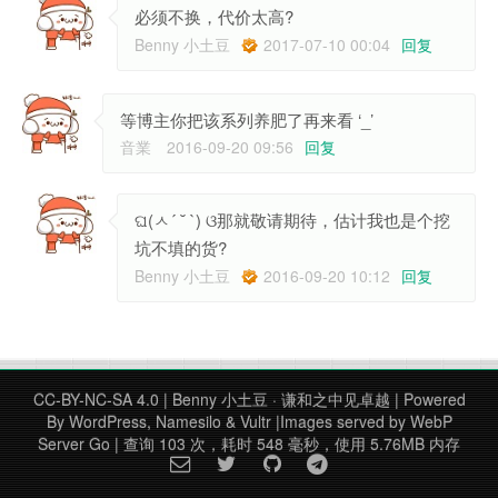
必须不换，代价太高?
Benny 小土豆
2017-07-10 00:04
回复
等博主你把该系列养肥了再来看 ‘_’
音業
2016-09-20 09:56
回复
ଘ(ㅅ´ ˘ `) ଓ那就敬请期待，估计我也是个挖
坑不填的货?
Benny 小土豆
2016-09-20 10:12
回复
CC-BY-NC-SA 4.0
| Benny 小土豆 · 谦和之中见卓越 | Powered
By
WordPress
,
Namesilo
&
Vultr
|Images served by
WebP
Server Go
|
查询 103 次，耗时 548 毫秒，使用 5.76MB 内存