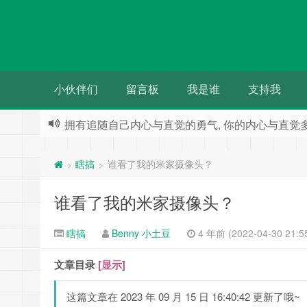
小伙伴们
留言板
我是谁
支持我
拥有追随自己内心与直觉的勇气, 你的内心与直觉
人们都希望被别人需要 却往往事与愿违
瞎搞
谁看了我的米家摄像头？
>
>
谁看了我的米家摄像头？
瞎搞
Benny 小土豆
4 年前 (2022-04-30 21:5
文章目录
[显示]
这篇文章在 2023 年 09 月 15 日 16:40:42 更新了哦~