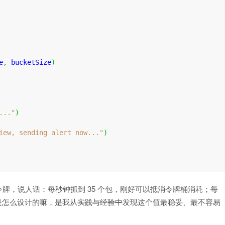
e
,
 bucketSize
)
..."
)
iew, sending alert now..."
)
个令牌，说人话：每秒钟抓到 35 个包，刚好可以抵消令牌桶消耗；每
0 是怎么设计的嘛，是我从
实践与经验中
发现这个值最稳妥、最不容易