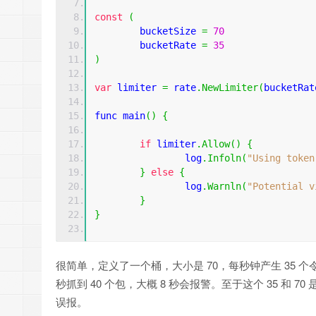
const
(
	bucketSize 
=
70
	bucketRate 
=
35
)
var
 limiter 
=
 rate
.
NewLimiter
(
bucketRat
func main
()
{
if
 limiter
.
Allow
()
{
		log
.
Infoln
(
"Using token
}
else
{
		log
.
Warnln
(
"Potential v
}
}
很简单，定义了一个桶，大小是 70，每秒钟产生 35 
秒抓到 40 个包，大概 8 秒会报警。至于这个 35 和 7
误报。