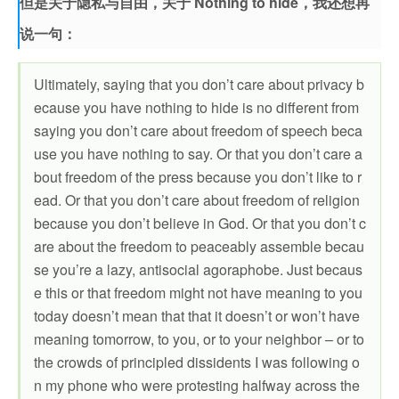
但是关于隐私与自由，关于 Nothing to hide，我还想再
说一句：
Ultimately, saying that you don’t care about privacy b
ecause you have nothing to hide is no different from
saying you don’t care about freedom of speech beca
use you have nothing to say. Or that you don’t care a
bout freedom of the press because you don’t like to r
ead. Or that you don’t care about freedom of religion
because you don’t believe in God. Or that you don’t c
are about the freedom to peaceably assemble becau
se you’re a lazy, antisocial agoraphobe. Just becaus
e this or that freedom might not have meaning to you
today doesn’t mean that that it doesn’t or won’t have
meaning tomorrow, to you, or to your neighbor – or to
the crowds of principled dissidents I was following o
n my phone who were protesting halfway across the