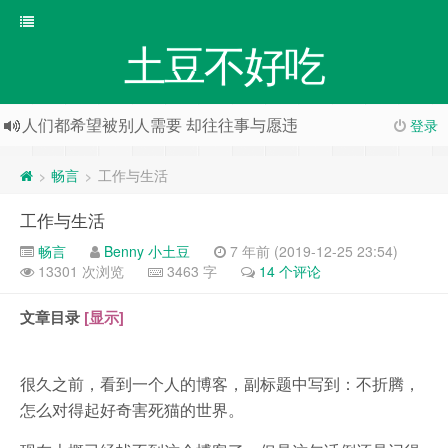
土豆不好吃
人们都希望被别人需要 却往往事与愿违
登录
畅言
工作与生活
>
>
工作与生活
畅言
Benny 小土豆
7 年前 (2019-12-25 23:54)
13301 次浏览
3463 字
14 个评论
文章目录
[显示]
很久之前，看到一个人的博客，副标题中写到：不折腾，
怎么对得起好奇害死猫的世界。