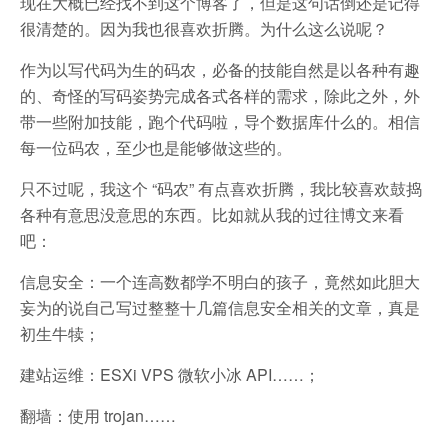
现在大概已经找不到这个博客了，但是这句话倒还是记得
很清楚的。因为我也很喜欢折腾。为什么这么说呢？
作为以写代码为生的码农，必备的技能自然是以各种有趣
的、奇怪的写码姿势完成各式各样的需求，除此之外，外
带一些附加技能，跑个代码啦，导个数据库什么的。相信
每一位码农，至少也是能够做这些的。
只不过呢，我这个 “码农” 有点喜欢折腾，我比较喜欢鼓捣
各种有意思没意思的东西。比如就从我的过往博文来看
吧：
信息安全：一个连高数都学不明白的孩子，竟然如此胆大
妄为的说自己写过整整十几篇信息安全相关的文章，真是
初生牛犊；
建站运维：ESXi VPS 微软小冰 API……；
翻墙：使用 trojan……