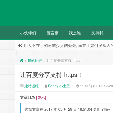
小伙伴们
留言板
我是谁
支持我
用人不在于如何减少人的短处, 而在于如何发挥人的长
人们都希望被别人需要 却往往事与愿违
建站运维
让百度分享支持 https！
>
>
让百度分享支持 https！
建站运维
Benny 小土豆
11 年前 (2015-12-28 
文章目录
[显示]
这篇文章在 2017 年 05 月 29 日 16:51:04 更新了哦~