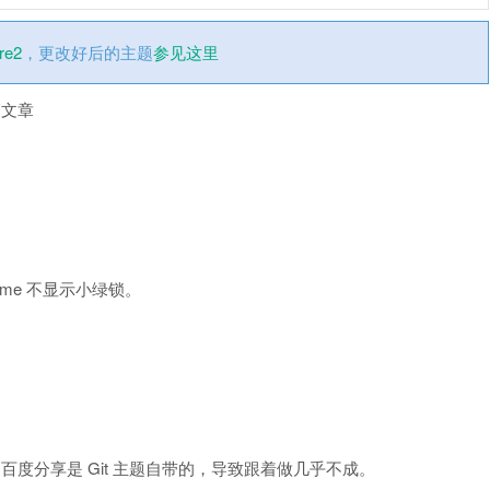
re2
，更改好后的主题
参见这里
篇文章
ome 不显示小绿锁。
的百度分享是 Git 主题自带的，导致跟着做几乎不成。