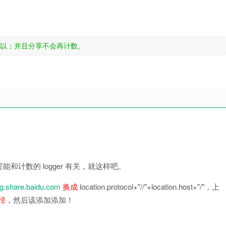
以；并且分享不会再计数。
计数的 logger 有关，就这样吧。
mg.share.baidu.com
换成
location.protocol+"//"+location.host+"/"，上
径
，然后该添加添加！