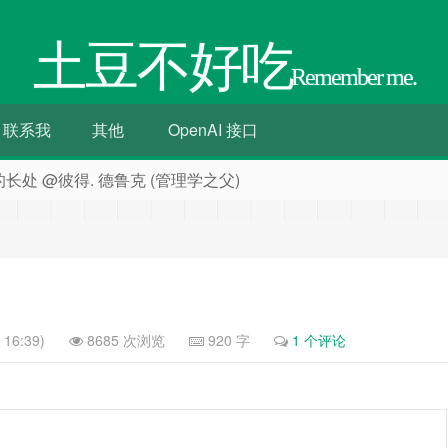
土豆不好吃
Remember me.
联系我
其他
OpenAI 接口
处 @彼得. 德鲁克 (管理学之父)
16:39)
8685 次浏览
920 字
1 个评论