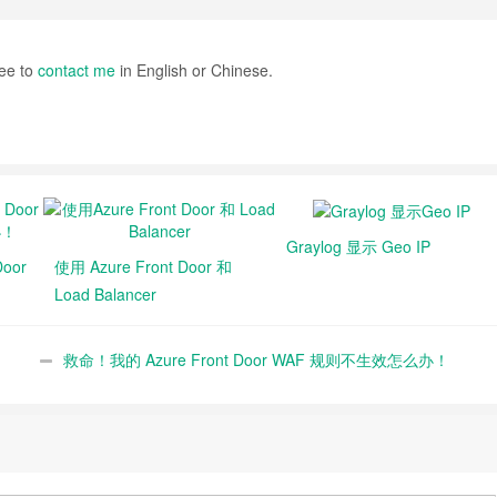
ee to
contact me
in English or Chinese.
Graylog 显示 Geo IP
oor
使用 Azure Front Door 和
Load Balancer
救命！我的 Azure Front Door WAF 规则不生效怎么办！