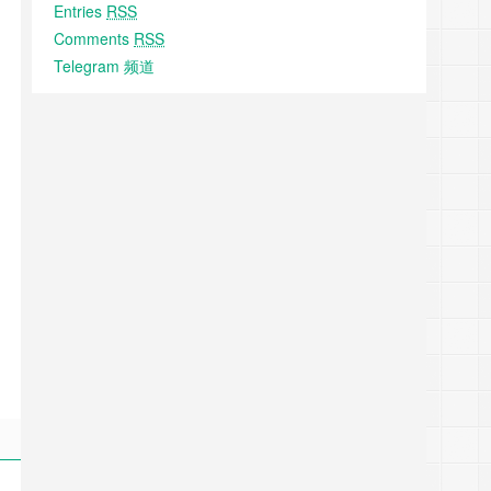
Entries
RSS
Comments
RSS
Telegram 频道