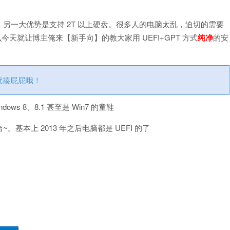
另一大优势是支持 2T 以上硬盘。很多人的电脑太乱，迫切的需要
那么今天就让博主俺来【新手向】的教大家用 UEFI+GPT 方式
纯净
的安
持就揍屁屁哦！
 8、8.1 甚至是 Win7 的童鞋
~。基本上 2013 年之后电脑都是 UEFI 的了