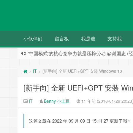
小伙伴们
留言板
我是谁
支持我
人们都希望被别人需要 却往往事与愿违
'中国模式'的核心竞争力就是压榨劳动 @谢国忠 (经
IT
[新手向] 全新 UEFI+GPT 安装 Windows 10
>
>
[新手向] 全新 UEFI+GPT 安装 Win
IT
Benny 小土豆
11 年前 (2016-01-29 20:23
这篇文章在 2022 年 09 月 09 日 15:11:27 更新了哦~