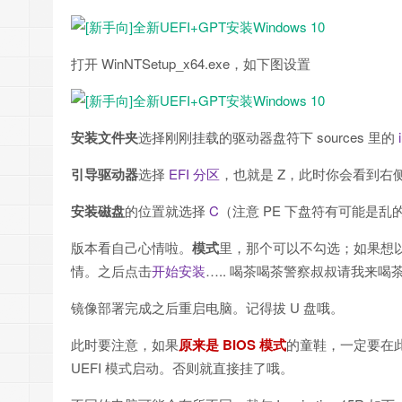
打开 WinNTSetup_x64.exe，如下图设置
安装文件夹
选择刚刚挂载的驱动器盘符下 sources 里的
i
引导驱动器
选择
EFI 分区
，也就是 Z，此时你会看到右侧的
安装磁盘
的位置就选择
C
（注意 PE 下盘符有可能是乱
版本看自己心情啦。
模式
里，那个可以不勾选；如果想
情。之后点击
开始安装
….. 喝茶喝茶警察叔叔请我来喝
镜像部署完成之后重启电脑。记得拔 U 盘哦。
此时要注意，如果
原来是 BIOS 模式
的童鞋，一定要在此
UEFI 模式启动。否则就直接挂了哦。