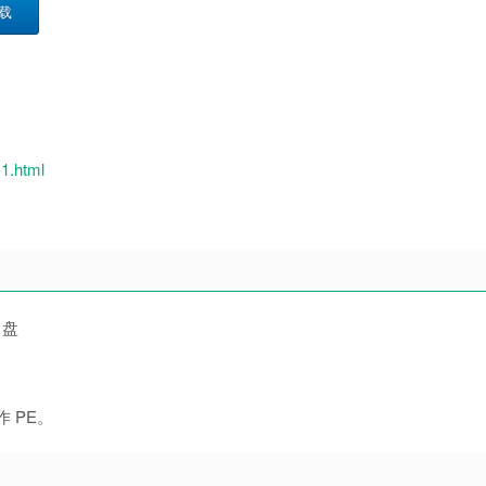
载
1.html
 盘
 PE。