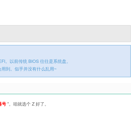
EFI。以前传统 BIOS 往往是系统盘。
会用到。似乎并没有什么乱用~
器号
"。咱就选个 Z 好了。