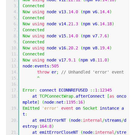
Connected
Now
using
 node v13
.
14.0
(
npm v6
.
14.4
)
Connected
Now
using
 node v14
.
21.3
(
npm v6
.
14.18
)
Connected
Now
using
 node v15
.
14.0
(
npm v7
.
7.6
)
Connected
Now
using
 node v16
.
20.2
(
npm v8
.
19.4
)
Connected
Now
using
 node v17
.
9.1
(
npm v8
.
11.0
)
node
:
events
:
505
throw
 er
;
// Unhandled 'error' event
^
Error
:
 connect ECONNREFUSED 
::
1
:
12345
    at 
TCPConnectWrap
.
afterConnect 
[
as
 onco
mplete
]
(
node
:
net
:
1195
:
16
)
Emitted
'error'
event
 on 
Socket
 instance a
t
:
    at emitErrorNT 
(
node
:
internal
/
streams
/
d
estroy
:
164
:
8
)
    at emitErrorCloseNT 
(
node
:
internal
/
stre