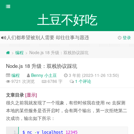
土豆不好吃
人们都希望被别人需要 却往往事与愿违
登录
编程
Node.js 18 升级：双栈协议踩坑
>
>
Node.js 18 升级：双栈协议踩坑
编程
Benny 小土豆
3 年前 (2023-11-26 13:50)
9721 次浏览
6786 字
1 个评论
文章目录
[显示]
很久之前我就发现了一个现象，有些时候我在使用 nc 去探测
本地的某些服务是否开启时，会有两个输出，第一次拒绝第二
次成功，输出如下所示：
$ nc 
-
v localhost 
12345