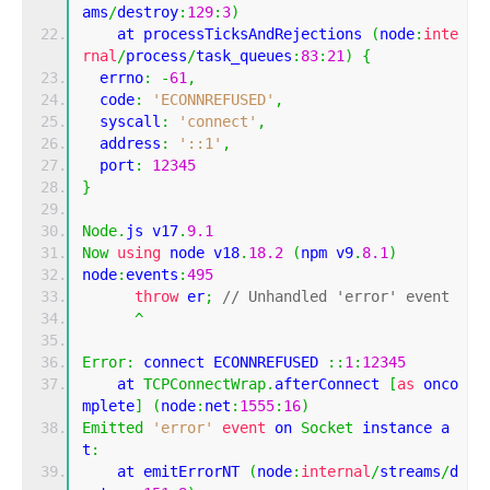
ams
/
destroy
:
129
:
3
)
    at processTicksAndRejections 
(
node
:
inte
rnal
/
process
/
task_queues
:
83
:
21
)
{
  errno
:
-
61
,
  code
:
'ECONNREFUSED'
,
  syscall
:
'connect'
,
  address
:
'::1'
,
  port
:
12345
}
Node
.
js v17
.
9.1
Now
using
 node v18
.
18.2
(
npm v9
.
8.1
)
node
:
events
:
495
throw
 er
;
// Unhandled 'error' event
^
Error
:
 connect ECONNREFUSED 
::
1
:
12345
    at 
TCPConnectWrap
.
afterConnect 
[
as
 onco
mplete
]
(
node
:
net
:
1555
:
16
)
Emitted
'error'
event
 on 
Socket
 instance a
t
:
    at emitErrorNT 
(
node
:
internal
/
streams
/
d