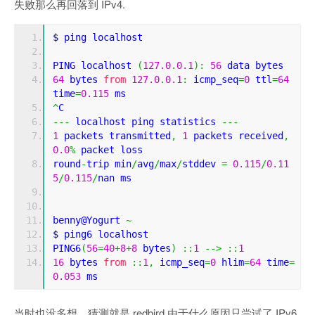
失败那么再回落到 IPv4.
$ ping localhost
PING localhost 
(
127.0
.
0.1
):
56
 data bytes
64
 bytes 
from
127.0
.
0.1
:
 icmp_seq
=
0
 ttl
=
64
time
=
0.115
 ms
^
C
---
 localhost ping statistics 
---
1
 packets transmitted
,
1
 packets received
,
0.0
%
 packet loss
round
-
trip min
/
avg
/
max
/
stddev 
=
0.115
/
0.11
5
/
0.115
/
nan ms
benny@Yogurt 
~
$ ping6 localhost
PING6
(
56
=
40
+
8
+
8
 bytes
)
::
1
-->
::
1
16
 bytes 
from
::
1
,
 icmp_seq
=
0
 hlim
=
64
 time
=
0.053
 ms
当时也没多想，猜测就是 redbird 由于什么原因只尝试了 IPv6