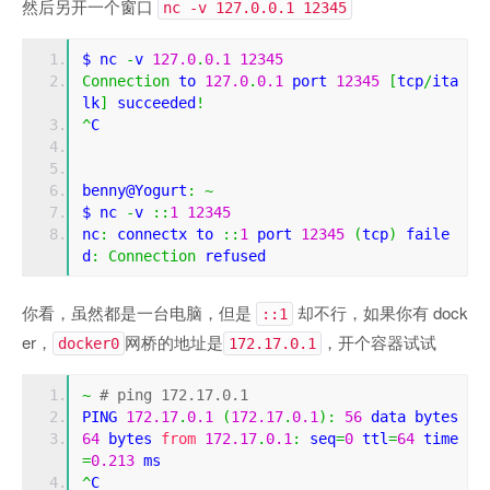
然后另开一个窗口
nc -v 127.0.0.1 12345
$ nc 
-
v 
127.0
.
0.1
12345
Connection
 to 
127.0
.
0.1
 port 
12345
[
tcp
/
ita
lk
]
 succeeded
!
^
C
benny@Yogurt
:
~
$ nc 
-
v 
::
1
12345
nc
:
 connectx to 
::
1
 port 
12345
(
tcp
)
 faile
d
:
Connection
 refused
你看，虽然都是一台电脑，但是
却不行，如果你有 dock
::1
er，
网桥的地址是
，开个容器试试
docker0
172.17.0.1
~
# ping 172.17.0.1
PING 
172.17
.
0.1
(
172.17
.
0.1
):
56
 data bytes
64
 bytes 
from
172.17
.
0.1
:
 seq
=
0
 ttl
=
64
 time
=
0.213
 ms
^
C