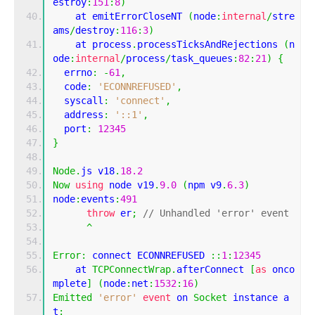
estroy
:
151
:
8
)
    at emitErrorCloseNT 
(
node
:
internal
/
stre
ams
/
destroy
:
116
:
3
)
    at process
.
processTicksAndRejections 
(
n
ode
:
internal
/
process
/
task_queues
:
82
:
21
)
{
  errno
:
-
61
,
  code
:
'ECONNREFUSED'
,
  syscall
:
'connect'
,
  address
:
'::1'
,
  port
:
12345
}
Node
.
js v18
.
18.2
Now
using
 node v19
.
9.0
(
npm v9
.
6.3
)
node
:
events
:
491
throw
 er
;
// Unhandled 'error' event
^
Error
:
 connect ECONNREFUSED 
::
1
:
12345
    at 
TCPConnectWrap
.
afterConnect 
[
as
 onco
mplete
]
(
node
:
net
:
1532
:
16
)
Emitted
'error'
event
 on 
Socket
 instance a
t
: