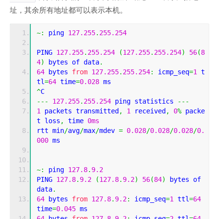
址，其余所有地址都可以表示本机。
~:
 ping 
127.255
.
255.254
PING 
127.255
.
255.254
(
127.255
.
255.254
)
56
(
8
4
)
 bytes of data
.
64
 bytes 
from
127.255
.
255.254
:
 icmp_seq
=
1
 t
tl
=
64
 time
=
0.028
 ms
^
C
---
127.255
.
255.254
 ping statistics 
---
1
 packets transmitted
,
1
 received
,
0
%
 packe
t loss
,
 time 
0ms
rtt min
/
avg
/
max
/
mdev 
=
0.028
/
0.028
/
0.028
/
0.
000
 ms
~:
 ping 
127.8
.
9.2
PING 
127.8
.
9.2
(
127.8
.
9.2
)
56
(
84
)
 bytes of 
data
.
64
 bytes 
from
127.8
.
9.2
:
 icmp_seq
=
1
 ttl
=
64
time
=
0.045
 ms
64
 bytes 
from
127.8
.
9.2
:
 icmp_seq
=
2
 ttl
=
64