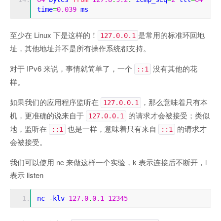
time
=
0.039
 ms
至少在 Linux 下是这样的！
是常用的标准环回地
127.0.0.1
址，其他地址并不是所有操作系统都支持。
对于 IPv6 来说，事情就简单了，一个
没有其他的花
::1
样。
如果我们的应用程序监听在
，那么意味着只有本
127.0.0.1
机，更准确的说来自于
的请求才会被接受；类似
127.0.0.1
地，监听在
也是一样，意味着只有来自
的请求才
::1
::1
会被接受。
我们可以使用 nc 来做这样一个实验，k 表示连接后不断开，l
表示 listen
nc 
-
klv 
127.0
.
0.1
12345