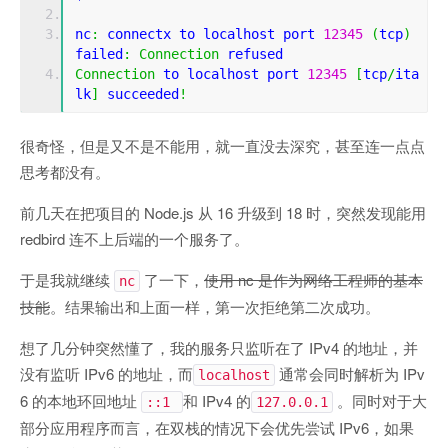
nc
:
 connectx to localhost port 
12345
(
tcp
)
failed
:
Connection
 refused
Connection
 to localhost port 
12345
[
tcp
/
ita
lk
]
 succeeded
!
很奇怪，但是又不是不能用，就一直没去深究，甚至连一点点
思考都没有。
前几天在把项目的 Node.js 从 16 升级到 18 时，突然发现能用
redbird 连不上后端的一个服务了。
于是我就继续
了一下，
使用 nc 是作为
网络工程师
的基本
nc
技能
。结果输出和上面一样，第一次拒绝第二次成功。
想了几分钟突然懂了，我的服务只监听在了 IPv4 的地址，并
没有监听 IPv6 的地址，而
通常会同时解析为 IPv
localhost
6 的本地环回地址
和 IPv4 的
。同时对于大
::1
127.0.0.1
部分应用程序而言，在双栈的情况下会优先尝试 IPv6，如果