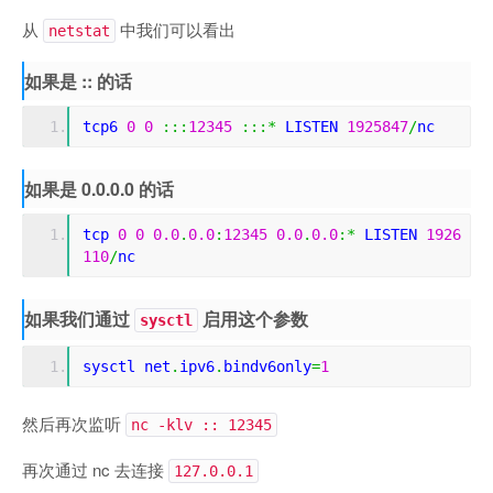
从
中我们可以看出
netstat
如果是 :: 的话
tcp6 
0
0
:::
12345
:::*
 LISTEN 
1925847
/
nc
如果是 0.0.0.0 的话
tcp 
0
0
0.0
.
0.0
:
12345
0.0
.
0.0
:*
 LISTEN 
1926
110
/
nc
如果我们通过
启用这个参数
sysctl
sysctl net
.
ipv6
.
bindv6only
=
1
然后再次监听
nc -klv :: 12345
再次通过 nc 去连接
127.0.0.1