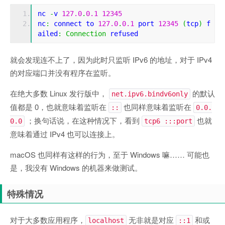
nc 
-
v 
127.0
.
0.1
12345
nc
:
 connect to 
127.0
.
0.1
 port 
12345
(
tcp
)
 f
ailed
:
Connection
 refused
就会发现连不上了，因为此时只监听 IPv6 的地址，对于 IPv4
的对应端口并没有程序在监听。
在绝大多数 Linux 发行版中，
的默认
net.ipv6.bindv6only
值都是 0，也就意味着监听在
也同样意味着监听在
::
0.0.
；换句话说，在这种情况下，看到
也就
0.0
tcp6 :::port
意味着通过 IPv4 也可以连接上。
macOS 也同样有这样的行为，至于 Windows 嘛…… 可能也
是，我没有 Windows 的机器来做测试。
特殊情况
对于大多数应用程序，
无非就是对应
和或
localhost
::1