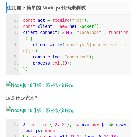
使用如下简单的 Node.js 代码来测试
const
 net 
=
require
(
"net"
);
const
 client 
=
new
 net
.
Socket
();
client
.
connect
(
12345
,
"localhost"
,
function
()
{
    client
.
write
(
`node js ${process.versio
n}\n`
);
    console
.
log
(
"Connected"
);
    process
.
exit
(
0
);
});
这是什么情况？
$ 
for
 i 
in
{
12.
.
21
};
do
 nvm 
use
 $i 
&&
 node 
test
.
js
;
done
Now
using
 node v12
.
22.12
(
npm v6
.
14.16
)