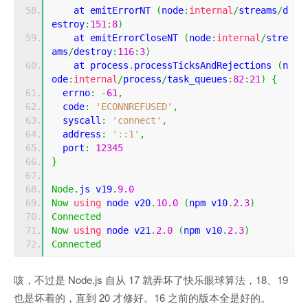
    at emitErrorNT 
(
node
:
internal
/
streams
/
d
estroy
:
151
:
8
)
    at emitErrorCloseNT 
(
node
:
internal
/
stre
ams
/
destroy
:
116
:
3
)
    at process
.
processTicksAndRejections 
(
n
ode
:
internal
/
process
/
task_queues
:
82
:
21
)
{
  errno
:
-
61
,
  code
:
'ECONNREFUSED'
,
  syscall
:
'connect'
,
  address
:
'::1'
,
  port
:
12345
}
Node
.
js v19
.
9.0
Now
using
 node v20
.
10.0
(
npm v10
.
2.3
)
Connected
Now
using
 node v21
.
2.0
(
npm v10
.
2.3
)
Connected
咳，不过是 Node.js 自从 17 就弄坏了快乐眼球算法，18、19
也是坏着的，直到 20 才修好。16 之前的版本全是好的。