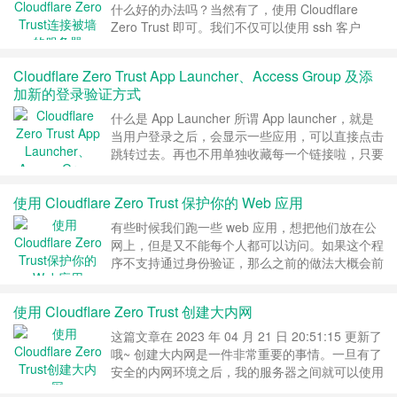
络才有。 在使用 Cloudfla……
继续阅读 »
什么好的办法吗？当然有了，使用 Cloudflare
Zero Trust 即可。我们不仅可以使用 ssh 客户
端，甚至还可以通过浏览器访问。除了 SSH 协议
之外，RDP、SMB 甚至任何奇奇怪怪的协议都可
Cloudflare Zero Trust App Launcher、Access Group 及添
以。 安装并连接 cloudflared 首先还是要想办法连
加新的登录验证方式
接到被墙的机器，下载 cloudflared https://gi……
继续阅读 »
什么是 App Launcher 所谓 App launcher，就是
当用户登录之后，会显示一些应用，可以直接点击
跳转过去。再也不用单独收藏每一个链接啦，只要
收藏这个 App Launcher 即可。长这样 添加新登
录验证方式 通常来讲，我们是通过邮件的方式来
使用 Cloudflare Zero Trust 保护你的 Web 应用
进行验证的。非常简单，但是有时邮件可能会发送
失败，比如说被 Gmail 拦截。那么有没有办法添
有些时候我们跑一些 web 应用，想把他们放在公
加新的验证方式……
继续阅读 »
网上，但是又不能每个人都可以访问。如果这个程
序不支持通过身份验证，那么之前的做法大概会前
面套上一个 nginx 之类的反向代理，在反向代理中
配置身份认证。 这样…… 也不是不行，但是配置
使用 Cloudflare Zero Trust 创建大内网
nginx 就让人感觉很繁琐！在有了 Cloudflare
Zero Trust 之后，我们可以利用 Cloudflare 做到
这篇文章在 2023 年 04 月 21 日 20:51:15 更新了
这种身份认证的事情……
继续阅读 »
哦~ 创建大内网是一件非常重要的事情。一旦有了
安全的内网环境之后，我的服务器之间就可以使用
私有 IP 进行通信，不用再考虑这个协议是否适合