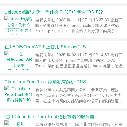
键，会发现游戏已经加载成功了 重启之后可以解
决，但是不能每次都重启啊。 后来发现，在 设置
Unicode 编码之谜：为什么🇪🇸🇪🇪包含了🇸🇪？
- 自定义 - 用作唤醒影片 这个关掉就可……
继续
阅读 »
这篇文章在 2023 年 11 月 27 日 16:37:30 更新了
哦~ 如果你打开 Python console，输入如下代码
"🇸🇪" in "🇪🇸🇪🇪" 你会惊人的发现，结果是
True，同样的事情也发生在 JavaScript 中。 什
么？ 其实这一切都是 Unicode 的锅。 Unicode
在 LEDE/OpenWRT 上使用 ShadowTLS
Unicode 是一种编……
继续阅读 »
这篇文章在 2025 年 02 月 17 日 02:14:33 更新了
哦~ 前几天我的 Trojan 连续被墙了两次。尽管
Trojan 装作自己是正常且普通的 https 流量，但还
是中枪了。可能是因为最近日子比较难过，或者热
门机房不明大量流量引起了怀疑 有一个比较类似
Cloudflare Zero Trust 添加私有解析 DNS
的东西，叫 ShadowTLS，也是用来伪装流量的，
体验了一下感觉也不错。 ShadowTLS 本身并不
很多公司，尤其是跨国大公司，会要求员工连接
提供加密代理……
继续阅读 »
VPN（或者到办公室）来进入到一个 10 段的大内
网。在这个内网内方能访问各种公司内部的资源，
比如 GitLab、Confluence、Jira 之类的。 这种情
况下就是做了私有 DNS 解析，这个解析记录并不
使用 Cloudflare Zero Trust 连接被墙的服务器
会发布到公网上，就像你家路由器对于主机名为
home 这台设备的解析一样，只有进入了你家的网
我有些服务器被墙了，除了通过跳板机连接，还有