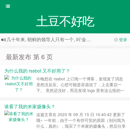
土豆不好吃
几十年来, 朝鲜的领导人只有一个, 叫'金正日'; 几十年来, 天朝的领导人也只有一个, 叫'敏感词'
登录
人们都希望被别人需要 却往往事与愿违
最新发布 第 6 页
为什么我的 rssbot 又不好用了？
今晚想在 rssbot 上订阅一个博客，发现发了消息
竟然没反应。心想可能是容器挂了，上去重启一
下。 竟然还没好，而且发现 logs 里有这么怪的一
行 error: Error("expected `,` or `}`", line: 2,
column: 2388), 这啥？ rssbot.json 坏了？用
谁看了我的米家摄像头？
json.load 试了一下没问题 程序有问题？触发了
一……
继续阅读 »
这篇文章在 2023 年 09 月 15 日 16:40:42 更新了
哦~ 一年前，由于一个有些可笑的原因（别问我为
什么，真的），我买了个米家的摄像头，然后分享