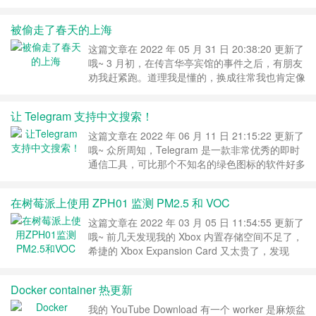
给了某个人。那个时候我在想，有没有办法随时知
道谁看了监控呢？管他是某个人还是其他什么奇奇
被偷走了春天的上海
怪怪的人。 米家本身并不提供这种功能，也不像
其他品牌一样在摄像头被查看的时候会有一个特殊
这篇文章在 2022 年 05 月 31 日 20:38:20 更新了
的指示灯显示。 既然如此，那作为一名有……
继
哦~ 3 月初，在传言华亭宾馆的事件之后，有朋友
续阅读 »
劝我赶紧跑。道理我是懂的，换成往常我也肯定像
香港记者一样跑了。可是在有两只猫的情况下，不
知道该怎么带走。送去寄养太不靠谱了，无奈只能
让 Telegram 支持中文搜索！
选择留下。 虽然人走不了，但是总还是可以做一
些准备的。本着我的 “没有好下场” 理论，我去天
这篇文章在 2022 年 06 月 11 日 21:15:22 更新了
猫超市买了很多速冻水饺、手抓饼、水果零……
哦~ 众所周知，Telegram 是一款非常优秀的即时
继续阅读 »
通信工具，可比那个不知名的绿色图标的软件好多
了。Telegram 不仅使用更安全，应用程序也很
小，还支持多客户端登录，消息跨平台无限制同
在树莓派上使用 ZPH01 监测 PM2.5 和 VOC
步。 尽管 Telegram 这么棒，但是对于中国用户
来说，最致命的一个缺点就是搜索。这一点对不是
这篇文章在 2022 年 03 月 05 日 11:54:55 更新了
用分词的 CJK 用户来说……
继续阅读 »
哦~ 前几天发现我的 Xbox 内置存储空间不足了，
希捷的 Xbox Expansion Card 又太贵了，发现
bilibili 有人发了一篇文章可以 DIY 这个扩展卡
《【全站首发？】自制次世代 XBOX 专用存储卡
Docker container 热更新
（扩容）》。技术原理并不复杂，就是一个 CFe
到 NVMe 的转接器 + 微软定制 CH SN530。 但是
我的 YouTube Download 有一个 worker 是麻烦盆