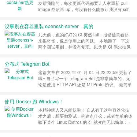
这个转……
继续阅读 »
友帮我跑的，每次更新代码都要让人家重新 pull
image 然后再 up，有没有什么能够让我没有 ssh
也能自助更新代码吗？ 最简单的办法是把 docker
的 socket 暴露给容器，这样容器就可以为所欲为
没事别在容器里装 openssh-server，真的
了。但是这也太危险而且太麻烦 既然大部分情况
下也都是更新代码，不会有太大的变更，那么似乎
几天前，跑的好好的 CI 突然 fail，报错信息看起
只要想办法把代……
继续阅读 »
来很奇怪，像是使用上的问题。 本地跑了一下这
两个测试用例，并没有复现。以为是 CI 偶尔抽风
了，就没管。 后来发现有点不对，怎么都跑不
过。甚至直接在 develop 上跑 CI 都跑不过。这和
分布式 Telegram Bot
GraphQL 有什么关系啊？明明都能用的啊。让写
这部分代码的同事帮忙看了下，发现他也能跑过。
这篇文章在 2023 年 01 月 04 日 22:23:59 更新了
奇怪。 由于整套 CI 是跑在 concou……
继续阅读
哦~ 自己写一个 Telegram Bot 是非常简单的，无
»
论是使用 HTTP API 还是 MTProto 协议。 最简单
的 echo bot 大概是下面的这种样子 import
logging import time from telebot import apihelper
使用 Docker 跑 Windows！
import telebot……
继续阅读 »
本精神病人又来闹妖啦！ 自从有了这种容器化技
术之后，想要做测试，构建点什么，或者简单的体
验下某个 Linux Distros 的 cli 就变的无比简单： -
<255:%>- docker run --rm -it ubuntu:20.04 bash
Unable to find image 'ubuntu:20.04' loca……
继