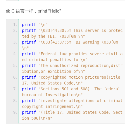
像 C 语言一样，printf "Hello"
printf 
"\n"
printf 
"\033[44;30;5m This server is protec
ted by the FBI. \033[0m \n"
printf 
"\033[41;37;5m FBI Warning \033[0m 
\n"
printf 
"Federal law provides severe civil a
nd criminal penalties for\n"
printf 
"the unauthorized reproduction,distr
ibution,or exhibition of\n"
printf 
"copyrighted motion prictures(Title 
17, United States Code,\n"
printf 
"Sections 501 and 508). The federal 
bureau of Investigation\n"
printf 
"investigate allegations of criminal 
copyright infringement.\n"
printf 
"(Title 17, United States Code, Sect
ion 506)\n\n"