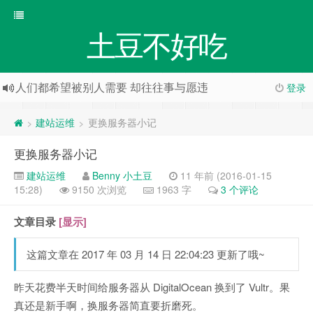
土豆不好吃
人们都希望被别人需要 却往往事与愿违
登录
建站运维
更换服务器小记
>
>
更换服务器小记
建站运维
Benny 小土豆
11 年前 (2016-01-15
15:28)
9150 次浏览
1963 字
3 个评论
文章目录
[显示]
这篇文章在 2017 年 03 月 14 日 22:04:23 更新了哦~
昨天花费半天时间给服务器从 DigitalOcean 换到了 Vultr。果
真还是新手啊，换服务器简直要折磨死。